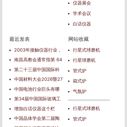
仪器展会
学术会议
白话仪器
最近发表
网站收藏
2003年接触仪器行业，
行星式球磨机
仪器行业信息的传播者
南昌高教会通常指‌第 64
行星球磨机
届中国高等教育博览会‌
第二十三届中国国际科
管式炉
学仪器及实验室装备展览
中国材料大会2026暨27
箱式炉
会
届中国国际新材料博览会
中国电池行业巨头有哪
气氛炉
些
第34届中国国际玻璃工
---------------------
业技术展览会（China Gla
行星式球磨机
增加白话仪器这个栏
ss 2025）
目，发表自己对仪器的见
中国晶体学会第二届陶
管式炉
解
瓷青年学术会议