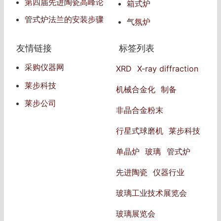
第四届先进陶瓷高峰论
箱式炉
坛
管式炉法兰的安装步骤
气氛炉
和注意事项
友情链接
标签列表
采购仪器网
XRD
X-ray diffraction
莱步科技
机械合金化
制备
莱步公司
非晶合金粉末
行星式球磨机
莱步科技
单晶炉
玻璃
管式炉
先进陶瓷
仪器行业
玻璃工业技术展览会
玻璃展览会